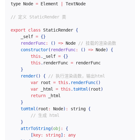
type Node 
=
 Element 
|
 TextNode

// 定义 StaticRender 类
export
class
StaticRender
{
	_self 
=
{
}
renderFunc
:
(
)
=>
 Node 
// 挂载的渲染函数
constructor
(
renderFunc
:
(
)
=>
 Node
)
{
this
.
_self 
=
{
}
this
.
renderFunc 
=
 renderFunc

}
render
(
)
{
// 执行渲染函数，输出html
var
 root 
=
this
.
renderFunc
(
)
var
 _html 
=
this
.
toHtml
(
root
)
return
 _html

}
toHtml
(
root
:
 Node
)
:
 string 
{
// 生成 html 
}
attrToString
(
obj
:
{
[
key
:
 string
]
:
 any
