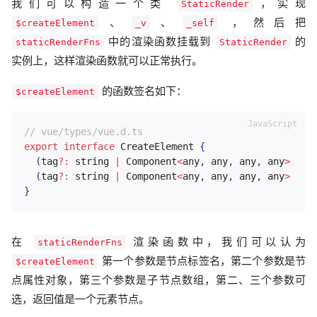
我们可以构造一个类
，实现
StaticRender
、
、
，然后把
$createElement
_v
_self
中的渲染函数挂载到
的
staticRenderFns
StaticRender
实例上，这样渲染函数就可以正常执行。
的函数签名如下：
$createElement
// vue/types/vue.d.ts
export
interface
CreateElement
{
(
tag
?
:
 string 
|
 Component
<
any
,
 any
,
 any
,
 any
>
|
 A
(
tag
?
:
 string 
|
 Component
<
any
,
 any
,
 any
,
 any
>
|
 A
}
在
渲染函数中，我们可以认为
staticRenderFns
第一个参数是节点标签名，第二个参数是节
$createElement
点属性对象，第三个参数是子节点数组，第二、三个参数可
选，返回值是一个元素节点。