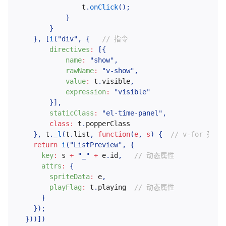
                t
.
onClick
(
)
;
}
}
}
,
[
i
(
"div"
,
{
// 指令
directives
:
[
{
name
:
"show"
,
rawName
:
"v-show"
,
value
:
 t
.
visible
,
expression
:
"visible"
}
]
,
staticClass
:
"el-time-panel"
,
class
:
 t
.
popperClass

}
,
 t
.
_l
(
t
.
list
,
function
(
e
,
 s
)
{
// v-for 列表
return
i
(
"ListPreview"
,
{
key
:
 s 
+
"_"
+
 e
.
id
,
// 动态属性
attrs
:
{
spriteData
:
 e
,
playFlag
:
 t
.
playing  
// 动态属性
}
}
)
;
}
)
)
]
)