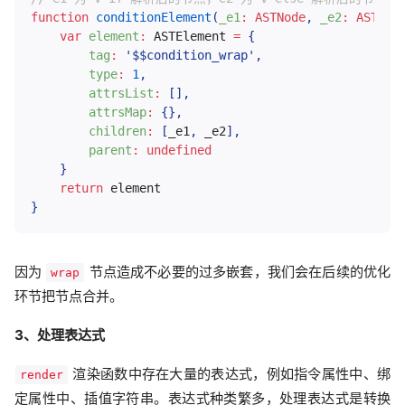
function
conditionElement
(
_e1
:
 ASTNode
,
_e2
:
 ASTNod
var
element
:
 ASTElement 
=
{
tag
:
'$$condition_wrap'
,
type
:
1
,
attrsList
:
[
]
,
attrsMap
:
{
}
,
children
:
[
_e1
,
 _e2
]
,
parent
:
undefined
}
return
}
因为
节点造成不必要的过多嵌套，我们会在后续的优化
wrap
环节把节点合并。
3、处理表达式
渲染函数中存在大量的表达式，例如指令属性中、绑
render
定属性中、插值字符串。表达式种类繁多，处理表达式是转换