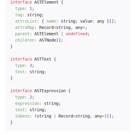
interface
ASTElement
{
type
:
1
;
tag
:
 string
;
attrsList
:
{
name
:
 string
;
 value
:
 any 
}
[
]
;
attrsMap
:
 Record
<
string
,
 any
>
;
parent
:
 ASTElement 
|
undefined
;
children
:
 ASTNode
[
]
;
}
interface
ASTText
{
type
:
3
;
text
:
 string
;
}
interface
ASTExpression
{
type
:
2
;
expression
:
 string
;
text
:
 string
;
tokens
:
(
string 
|
 Record
<
string
,
 any
>
)
[
]
;
}