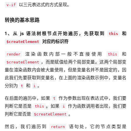
以三元表达式的方式呈现。
v-if
转换的基本思路
1、从 js 语法树根节点开始遍历，先获取到
和
this
对应的标识符
$createElement
渲染函数内部一般不直接使用
和
render
this
，而是赋值给两个局部变量。这两个局部变
$createElement
量在渲染函数内会被大量使用，但是变量名并不是固定的，因
此我们先要获取到变量名，在上面的渲染函数示例中，变量名
分别为
和
。
t
i
在后面的遍历中，如果
作为参数出现在表达式中，我们要
t
判断它是否是
。如果
作为函数调用者出现，我们要
this
i
判断它是否是
。
$createElement
然后，我们遍历到
语句处，它的节点类型是
return