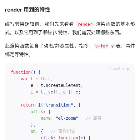
render 用到的特性
编写转换逻辑前，我们先来看看
渲染函数的基本形
render
式，以及它用到了哪些 js 特性、我们需要处理哪些东西。
此渲染函数包含了动态/静态属性，指令，
列表，事件
v-for
绑定等特性。
function
(
)
{
var
 t 
=
this
,
        e 
=
 t
.
$createElement
,
        i 
=
 t
.
_self
.
_c 
||
 e
;
return
i
(
"transition"
,
{
attrs
:
{
name
:
"el-zoom"
// 属性
}
,
on
:
{
// 事件绑定
click
:
function
(
e
)
{