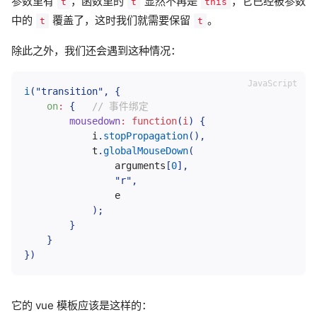
参数里有
，函数里的
显然不再是
，它已经被参数
t
t
this
中的
覆盖了，这时我们就需要保留
。
t
t
除此之外，我们还会遇到这种情况：
i
(
"transition"
,
{
on
:
{
// 事件绑定
mousedown
:
function
(
i
)
{
            i
.
stopPropagation
(
)
,
            t
.
globalMouseDown
(
                arguments
[
0
]
,
"r"
,
                e

)
;
}
}
}
)
它的 vue 模板应该是这样的：