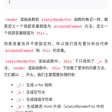
}
渲染函数和
函数的格式一样，都
render
staticRenderFns
是定义一个局部变量赋值为
方法，定义一
$createElement
个局部变量赋值为
。
this
但是变量名并不是固定的，所以我们首先要分析出代表
和
的变量。
$createElement
this
渲染函数中，
下只用到了
方
staticRenderFns
this
_v
法，
渲染函数中，
下挂载了更多的内置方法，
render
this
它们都以
开头，我们主要需要处理的有：
_
：生成 v-for 结构
_l
：生成空节点
_e
：生成插值字符串
_s
：生成静态 html 片段（staticRenderFns 中的
_m