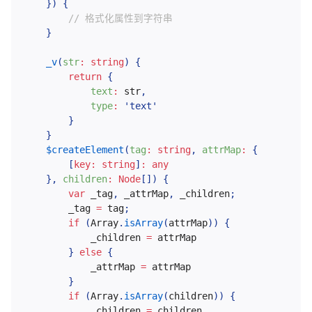
}
)
{
// 格式化属性到字符串
}
_v
(
str
:
 string
)
{
return
{
text
:
 str
,
type
:
'text'
}
}
$createElement
(
tag
:
 string
,
attrMap
:
{
[
key
:
 string
]
:
 any

}
,
children
:
 Node
[
]
)
{
var
 _tag
,
 _attrMap
,
 _children
;
		_tag 
=
 tag
;
if
(
Array
.
isArray
(
attrMap
)
)
{
			_children 
=
 attrMap

}
else
{
			_attrMap 
=
 attrMap

}
if
(
Array
.
isArray
(
children
)
)
{
			_children 
=
 children
