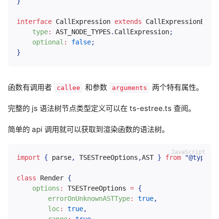
}
interface
CallExpression
extends
CallExpressionBase
type
:
AST_NODE_TYPES
.
CallExpression
;
optional
:
false
;
}
函数有调用者
和参数
两个特有属性。
callee
arguments
完整的 js 语法树节点类型定义可以在 ts-estree.ts 查阅。
简单的 api 调用就可以获取到渲染函数的语法树。
import
{
 parse
,
 TSESTreeOptions
,
AST
}
from
"@typesc
class
Render
{
options
:
 TSESTreeOptions 
=
{
errorOnUnknownASTType
:
true
,
loc
:
true
,
range
:
true
,