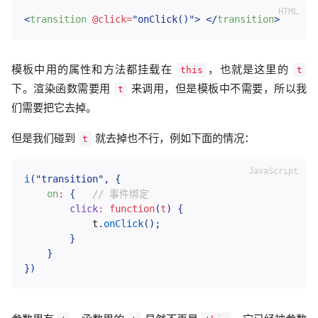
<
transition
@click
=
"
onClick()
"
>
</
transition
>
模板中用的属性和方法都挂载在
，也就是这里的
this
t
下。渲染函数需要用
来调用，但是模板中不需要，所以我
t
们需要把它去掉。
但是我们碰到
就去掉也不行，例如下面的情况：
t
i
(
"transition"
,
{
on
:
{
// 事件绑定
click
:
function
(
t
)
{
            t
.
onClick
(
)
;
}
}
}
)