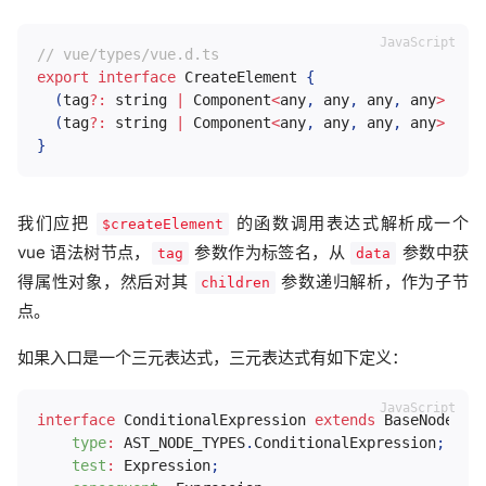
// vue/types/vue.d.ts
export
interface
CreateElement
{
(
tag
?
:
 string 
|
 Component
<
any
,
 any
,
 any
,
 any
>
|
 A
(
tag
?
:
 string 
|
 Component
<
any
,
 any
,
 any
,
 any
>
|
 A
}
我们应把
的函数调用表达式解析成一个
$createElement
vue 语法树节点，
参数作为标签名，从
参数中获
tag
data
得属性对象，然后对其
参数递归解析，作为子节
children
点。
如果入口是一个三元表达式，三元表达式有如下定义：
interface
ConditionalExpression
extends
BaseNode
{
type
:
AST_NODE_TYPES
.
ConditionalExpression
;
test
:
 Expression
;