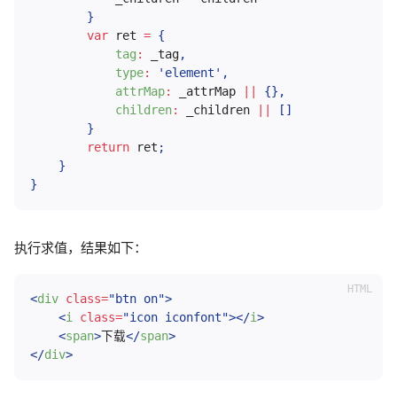
}
var
 ret 
=
{
tag
:
 _tag
,
type
:
'element'
,
attrMap
:
 _attrMap 
||
{
}
,
children
:
 _children 
||
[
]
}
return
 ret
;
}
}
执行求值，结果如下：
<
div
class
=
"
btn on
"
>
<
i
class
=
"
icon iconfont
"
>
</
i
>
<
span
>
下载
</
span
>
</
div
>