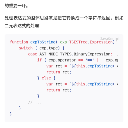
的重要一环。
处理表达式的整体思路就是把它转换成一个字符串返回，例如
二元表达式的处理：
function
expToString
(
_exp
:
TSESTree
.
Expression
)
:
 str
switch
(
_exp
.
type
)
{
case
AST_NODE_TYPES
.
BinaryExpression
:
// 例
if
(
_exp
.
operator 
==
'=='
||
 _exp
.
opera
var
 ret 
=
`
${
this
.
expToString
(
_exp
.
return
 ret
;
}
else
{
var
 ret 
=
`
${
this
.
expToString
(
_exp
.
return
 ret
;
}
// ...
}
}