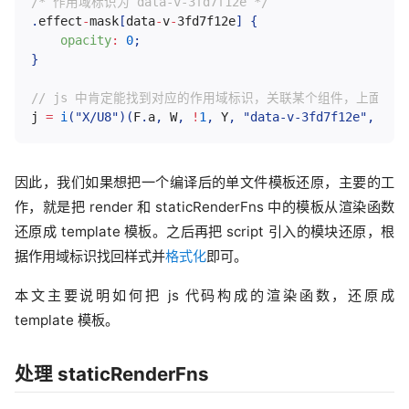
/* 作用域标识为 data-v-3fd7f12e */
.
effect
-
mask
[
data
-
v
-
3fd7f12e
]
{
opacity
:
0
;
}
// js 中肯定能找到对应的作用域标识，关联某个组件，上面的 cs
j 
=
i
(
"X/U8"
)
(
F
.
a
,
W
,
!
1
,
Y
,
"data-v-3fd7f12e"
,
nul
因此，我们如果想把一个编译后的单文件模板还原，主要的工
作，就是把 render 和 staticRenderFns 中的模板从渲染函数
还原成 template 模板。之后再把 script 引入的模块还原，根
据作用域标识找回样式并
格式化
即可。
本文主要说明如何把 js 代码构成的渲染函数，还原成
template 模板。
处理 staticRenderFns