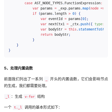
case
AST_NODE_TYPES
.
FunctionExpression
:
var
 params 
=
 _exp
.
params
.
map
(
node
=>
{
if
(
params
.
length 
>
0
)
{
var
 eventId 
=
 params
[
0
]
;
var
 nextCtx1 
=
 _ctx
.
push
(
{
type
:
'ev
var
 bodyStr 
=
this
.
statementToStrin
return
 bodyStr
;
}
}
}
5、处理内置函数
前面我们列出了一系列
开头的内置函数，它们会影响节点
_
的生成，我们都需要处理。
：生成
结构
_l
v-for
一个
调用的基本形式如下：
t._l