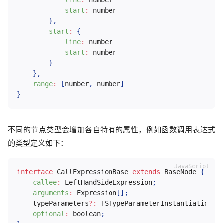
line
:
 number

start
:
 number

}
,
start
:
{
line
:
 number

start
:
 number

}
}
,
range
:
[
number
,
 number
]
}
不同的节点类型会增加各自特有的属性，例如函数调用表达式
的类型定义如下：
interface
CallExpressionBase
extends
BaseNode
{
callee
:
 LeftHandSideExpression
;
arguments
:
 Expression
[
]
;
    typeParameters
?
:
 TSTypeParameterInstantiation
;
optional
:
 boolean
;