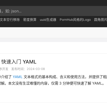
文本空行移除
密度换算
uuid生成器
PornHub风格的Logo
圆角图
 快速入门 YAML
序开发
发布时间：2024-03-08
单介绍了
YAML
文本格式的基本构成、含义和使用方法，并提供了相
解。本文没有生涩难懂的内容，仅需 3 分钟便可快速了解 YAML。