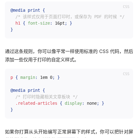
@media
 print
{
/* 该样式仅用于页面打印时，或保存为 PDF 的时候 */
h1
{
font-size
:
 16pt
;
}
}
通过这条规则，你可以像平常一样使用标准的 CSS 代码，然后
添加一些仅用于打印的自定义样式。
p
{
margin
:
 1em 0
;
}
@media
 print
{
/* 打印时隐藏相关文章板块 */
.related-articles
{
display
:
 none
;
}
}
如果你打算从头开始编写正常屏幕下的样式，你可以把针对屏