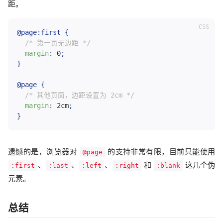
距。
@page
:
first
{
/* 第一页无边距 */
margin
:
 0
;
}
@page
{
/* 其他页面，边距设置为 2cm */
margin
:
 2cm
;
}
遗憾的是，浏览器对
的支持非常有限，目前只能使用
@page
、
、
、
和
这几个伪
:first
:last
:left
:right
:blank
元素。
总结