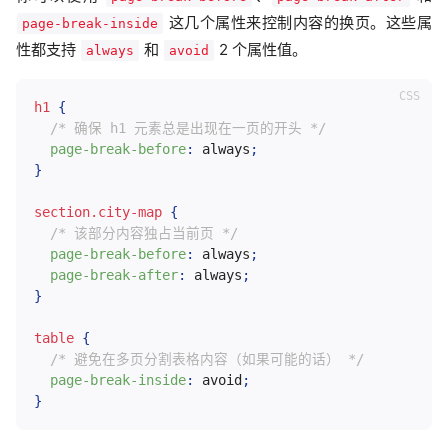
这几个属性来控制内容的换页。这些属
page-break-inside
性都支持
和
2 个属性值。
always
avoid
h1
{
/* 确保 h1 元素总是出现在一页的开头 */
page-break-before
:
 always
;
}
section.city-map
{
/* 该部分内容独占当前页 */
page-break-before
:
 always
;
page-break-after
:
 always
;
}
table
{
/* 避免在多页分割表格内容（如果可能的话） */
page-break-inside
:
 avoid
;
}