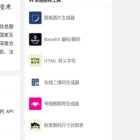
本站推荐工具
技术
圆角图片生成器
信息服
。国家互
Base64 编码/解码
深度合
民、法
HTML 转义字符
在线二维码生成器
带翅膀昵称生成器
 API
欧美鞋码尺寸对照表