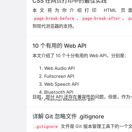
CSS 在网页打印中的最佳实践
本文将为你介绍打印 HTML 
、
、
page-break-before
page-break-after
p
到现代浏览器的支持。
10 个有用的 Web API
本文介绍了 10 个十分有用的 Web API，分别是：
Web Audio API
Fullscreen API
Web Speech API
Bluetooth API
目前，部分 API 还存在兼容性的问题，但是，作为
Channel Messaging API
Vibration API
详解 Git 忽略文件 .gitignore
Broadcast Channel API
Payment Request API
文件是 Git 版本管理工具下的一
.gitignore
Resize Observer API