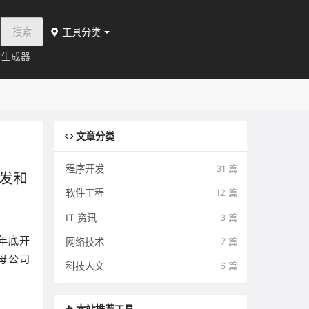
搜索
工具分类
片生成器
文章分类
程序开发
31 篇
开发和
软件工程
12 篇
IT 资讯
3 篇
 年底开
网络技术
7 篇
 母公司
科技人文
6 篇