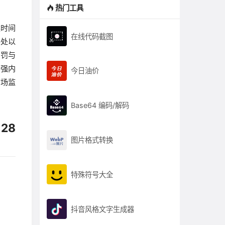
热门工具
续时间
在线代码截图
并处以
处罚与
加强内
今日油价
市场监
Base64 编码/解码
28
图片格式转换
特殊符号大全
抖音风格文字生成器