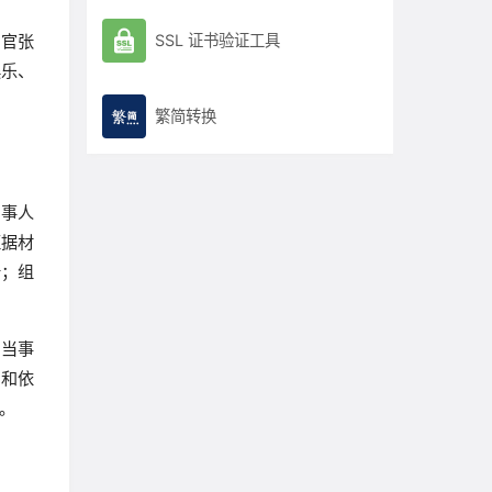
行官张
SSL 证书验证工具
娱乐、
繁简转换
当事人
证据材
析；组
向当事
由和依
。