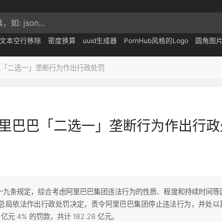
文本空行移除
密度换算
uuid生成器
PornHub风格的Logo
圆角图
巴「二选一」垄断行为作出行政处罚
里巴巴「二选一」垄断行为作出行政
十九条规定，综合考虑阿里巴巴集团违法行为的性质、程度和持续时间等
监管总局依法作出行政处罚决定，责令阿里巴巴集团停止违法行为，并处以
2 亿元 4% 的罚款，共计 182.28 亿元。