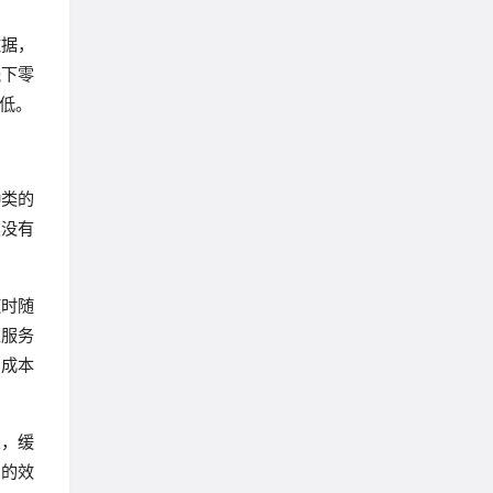
数据，
线下零
低。
种类的
类没有
随时随
业服务
间成本
息，缓
品的效