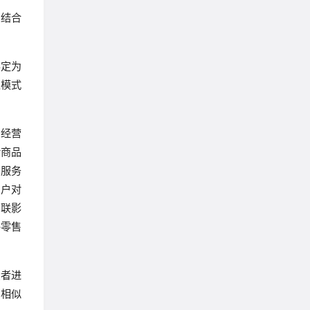
，结合
界定为
业模式
台经营
括商品
台服务
用户对
关联影
络零售
费者进
定相似