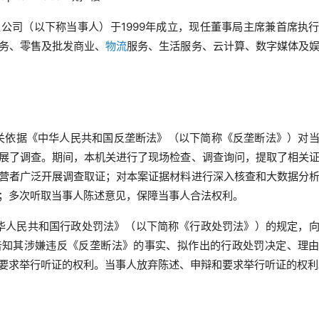
公司（以下称当事人）于1999年成立，现任董事局主席兼首席执
务、零售及批发商业、
物流
服务、生活服务、云计算、数字媒体及
本机关依据《中华人民共和国反垄断法》（以下简称《反垄断法》）对
展了调查。期间，本机关进行了现场检查、调查询问，提取了相关
营者广泛开展调查取证；对本案证据材料进行深入核查和大数据分
；多次听取当事人陈述意见，保障当事人合法权利。
《中华人民共和国行政处罚法》（以下简称《行政处罚法》）的规定，
告知其涉嫌违反《反垄断法》的事实、拟作出的行政处罚决定、理
要求举行听证的权利。当事人放弃陈述、申辩和要求举行听证的权利