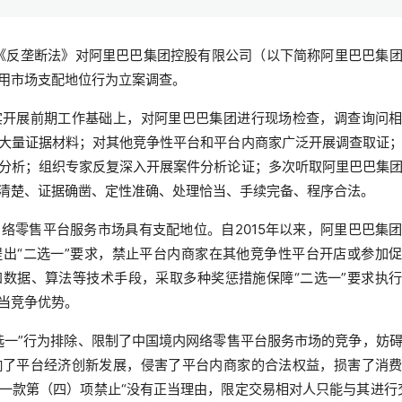
《反垄断法》对阿里巴巴集团控股有限公司（以下简称阿里巴巴集
用市场支配地位行为立案调查。
实开展前期工作基础上，对阿里巴巴集团进行现场检查，调查询问
大量证据材料；对其他竞争性平台和平台内商家广泛开展调查取证
分析；组织专家反复深入开展案件分析论证；多次听取阿里巴巴集
清楚、证据确凿、定性准确、处理恰当、手续完备、程序合法。
络零售平台服务市场具有支配地位。自2015年以来，阿里巴巴集
出“二选一”要求，禁止平台内商家在其他竞争性平台开店或参加
数据、算法等技术手段，采取多种奖惩措施保障“二选一”要求执
当竞争优势。
选一”行为排除、限制了中国境内网络零售平台服务市场的竞争，妨
响了平台经济创新发展，侵害了平台内商家的合法权益，损害了消
一款第（四）项禁止“没有正当理由，限定交易相对人只能与其进行