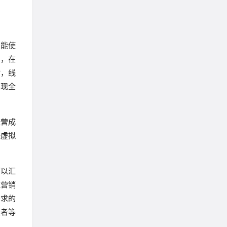
只能使
网，在
时，线
实现全
经营成
是虚拟
可以汇
过营销
需求的
费者等