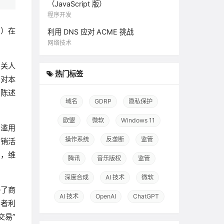
（JavaScript 版）
程序开发
团）在
利用 DNS 应对 ACME 挑战
网络技术
相关人
热门标签
；对本
团陈述
域名
GDRP
隐私保护
欧盟
微软
Windows 11
团滥用
操作系统
反垄断
监管
促销活
行，维
腾讯
音乐版权
监管
深度合成
AI 技术
微软
碍了商
AI 技术
OpenAI
ChatGPT
费者利
交易”