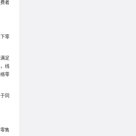
消费者
线下零
要满足
模，线
网络零
属于同
络零售