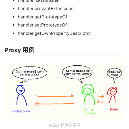
handler.isExtensible
handler.preventExtensions
handler.getPrototypeOf
handler.setPrototypeOf
handler.getOwnPropertyDescriptor
Proxy 用例
Proxy 代理示意图