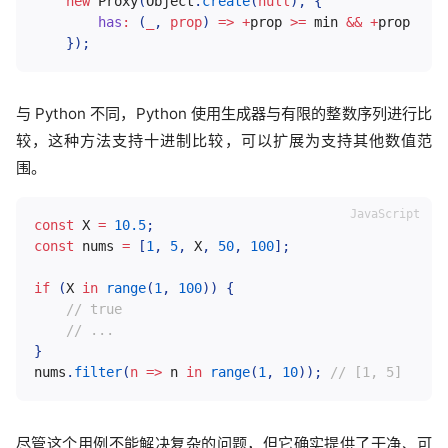
new
Proxy
(
Object
.
create
(
null
)
,
{
has
:
(
_
,
 prop
)
=>
+
prop 
>=
 min 
&&
+
prop 
<=
 m
}
)
;
与 Python 不同，Python 使用生成器与有限的整数序列进行比
较，这种方法支持十进制比较，可以扩展为支持其他数值范
围。
const
X
=
10.5
;
const
 nums 
=
[
1
,
5
,
X
,
50
,
100
]
;
if
(
X
in
range
(
1
,
100
)
)
{
// true
// ...
}
nums
.
filter
(
n
=>
 n 
in
range
(
1
,
10
)
)
;
// [1, 5]
尽管这个用例不能解决复杂的问题，但它确实提供了干净、可