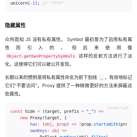
unicorn
[
-
1
]
;
// '????'
隐藏属性
众所周知 JS 没有私有属性。 Symbol 最初是为了启用私有属
性而引入的，但后来使用像
这样的反射方法进行了淡
Object.getOwnPropertySymbols
化，这使得它们可以被公开发现。
长期以来的惯例是将私有属性命名为前下划线
，有效地标记
_
它们“不要访问”。Proxy 提供了一种稍微更好的方法来屏蔽这
些属性。
const
 hide 
=
(
target
,
 prefix 
=
"_"
)
=>
new
Proxy
(
target
,
{
has
:
(
obj
,
 prop
)
=>
!
prop
.
startsWith
(
prefix
ownKeys
:
obj
=>
            Reflect
.
ownKeys
(
obj
)
.
filter
(