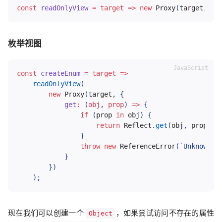
const
readOnlyView
=
target
=>
new
Proxy
(
target
,
NO
枚举视图
const
createEnum
=
target
=>
readOnlyView
(
new
Proxy
(
target
,
{
get
:
(
obj
,
 prop
)
=>
{
if
(
prop 
in
 obj
)
{
return
 Reflect
.
get
(
obj
,
 prop
)
;
}
throw
new
ReferenceError
(
`
Unknown p
}
}
)
)
;
现在我们可以创建一个
，如果尝试访问不存在的属性
Object