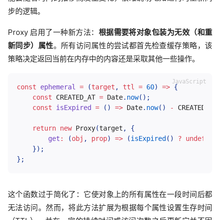
步的逻辑。
Proxy 启用了一种新方法：
根据需要将对象包装为无效（和重
新同步）属性
。所有访问属性的尝试都首先检查缓存策略，该
策略决定返回当前在内存中的内容还是采取其他一些操作。
const
ephemeral
=
(
target
,
 ttl 
=
60
)
=>
{
const
CREATED_AT
=
 Date
.
now
(
)
;
const
isExpired
=
(
)
=>
 Date
.
now
(
)
-
CREATED_AT
return
new
Proxy
(
target
,
{
get
:
(
obj
,
 prop
)
=>
(
isExpired
(
)
?
undefine
}
)
;
}
;
这个函数过于简化了：它使对象上的所有属性在一段时间后都
无法访问。然而，将此方法扩展为根据每个属性设置生存时间