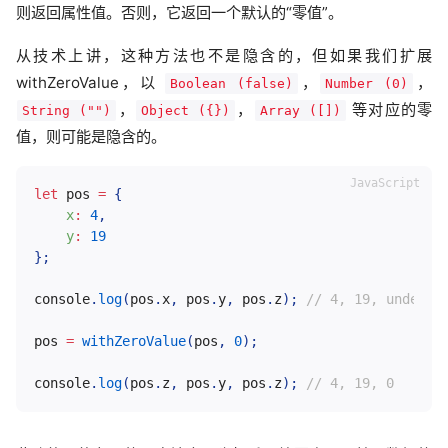
则返回属性值。否则，它返回一个默认的“零值”。
从技术上讲，这种方法也不是隐含的，但如果我们扩展
withZeroValue，以
，
，
Boolean (false)
Number (0)
，
，
等对应的零
String ("")
Object ({})
Array ([])
值，则可能是隐含的。
let
 pos 
=
{
x
:
4
,
y
:
19
}
;
console
.
log
(
pos
.
x
,
 pos
.
y
,
 pos
.
z
)
;
// 4, 19, undefin
pos 
=
withZeroValue
(
pos
,
0
)
;
console
.
log
(
pos
.
z
,
 pos
.
y
,
 pos
.
z
)
;
// 4, 19, 0