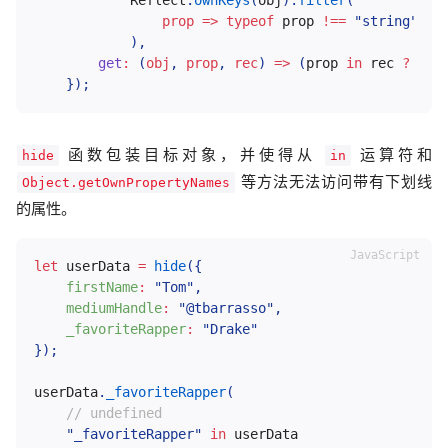
prop
=>
typeof
 prop 
!==
"string"
||
)
,
get
:
(
obj
,
 prop
,
 rec
)
=>
(
prop 
in
 rec 
?
 obj
}
)
;
函数包装目标对象，并使得从
运算符和
hide
in
等方法无法访问带有下划线
Object.getOwnPropertyNames
的属性。
let
 userData 
=
hide
(
{
firstName
:
"Tom"
,
mediumHandle
:
"@tbarrasso"
,
_favoriteRapper
:
"Drake"
}
)
;
userData
.
_favoriteRapper
(
// undefined
"_favoriteRapper"
in