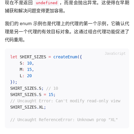
现在不是返回
，而是会抛出异常。这使得在早期
undefined
捕获和解决问题变得更加容易。
我们的 enum 示例也是代理上的代理的第一个示例，它确认代
理是另一个代理的有效目标对象。这通过组合代理功能促进了
代码重用。
let
SHIRT_SIZES
=
createEnum
(
{
S
:
10
,
M
:
15
,
L
:
20
}
)
;
SHIRT_SIZES
.
S
;
// 10
SHIRT_SIZES
.
S
=
15
;
// Uncaught Error: Can't modify read-only view
SHIRT_SIZES
.
XL
;
// Uncaught ReferenceError: Unknown prop "XL"