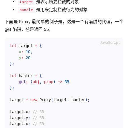
是表示所要拦截的对象
target
是用来定制拦截行为的对象
handle
下面是 Proxy 最简单的例子是，这是一个有陷阱的代理，一个
get 陷阱，总是返回 55。
let
 target 
=
{
x
:
10
,
y
:
20
}
;
let
 hanler 
=
{
get
:
(
obj
,
 prop
)
=>
55
}
;
target 
=
new
Proxy
(
target
,
 hanler
)
;
target
.
x
;
// 55
target
.
y
;
// 55
target
.
x
;
// 55