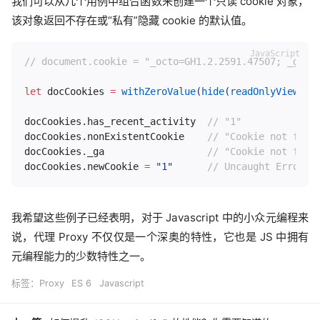
我们可以从几个用例中组合函数来创建一个只读 cookie 对象，
该对象返回不存在或“私有”隐藏 cookie 的默认值。
// document.cookie = "_octo=GH1.2.2591.47507; _ga=G
let
 docCookies 
=
withZeroValue
(
hide
(
readOnlyView
(
ge
docCookies
.
has_recent_activity  
// "1"
docCookies
.
nonExistentCookie    
// "Cookie not foun
docCookies
.
_ga                  
// "Cookie not foun
docCookies
.
newCookie 
=
"1"
// Uncaught Error: 
我希望这些例子已经表明，对于 Javascript 中的小众元编程来
说，代理 Proxy 不仅仅是一个深奥的特性，它也是 JS 中拥有
元编程能力的少数特性之一。
标签：
Proxy
ES 6
Javascript