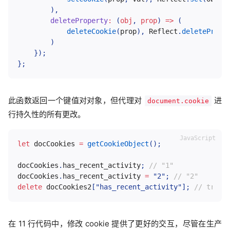
)
,
deleteProperty
:
(
obj
,
 prop
)
=>
(
deleteCookie
(
prop
)
,
 Reflect
.
deletePrope
)
}
)
;
}
;
此函数返回一个键值对对象，但代理对
进
document.cookie
行持久性的所有更改。
let
 docCookies 
=
getCookieObject
(
)
;
docCookies
.
has_recent_activity
;
// "1"
docCookies
.
has_recent_activity 
=
"2"
;
// "2"
delete
 docCookies2
[
"has_recent_activity"
]
;
// true
在 11 行代码中，修改 cookie 提供了更好的交互，尽管在生产