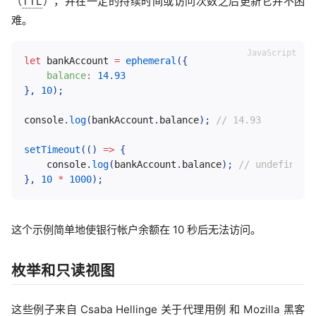
（
TTL
），并在一定的持续时间或访问次数之后更新它并不困
难。
let
 bankAccount 
=
ephemeral
(
{
balance
:
14.93
}
,
10
)
;
console
.
log
(
bankAccount
.
balance
)
;
// 14.93
setTimeout
(
(
)
=>
{
    console
.
log
(
bankAccount
.
balance
)
;
// undefined
}
,
10
*
1000
)
;
这个示例简单地使银行帐户余额在 10 秒后无法访问。
枚举和只读视图
这些例子来自 Csaba Hellinge 关于代理用例 和 Mozilla 黑客