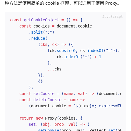
种方法是使用简单的 cookie 框架，可以适用于使用 Proxy。
const
getCookieObject
=
(
)
=>
{
const
 cookies 
=
 document
.
cookie

.
split
(
";"
)
.
reduce
(
(
cks
,
 ck
)
=>
(
{
[
ck
.
substr
(
0
,
 ck
.
indexOf
(
"="
)
)
.
trim
                    ck
.
indexOf
(
"="
)
+
1
)
,
...
cks

}
)
,
{
}
)
;
const
setCookie
=
(
name
,
 val
)
=>
(
document
.
cook
const
deleteCookie
=
name
=>
(
document
.
cookie 
=
`
${
name
}
=; expires=Thu, 
return
new
Proxy
(
cookies
,
{
set
:
(
obj
,
 prop
,
 val
)
=>
(
setCookie
(
prop
,
 val
)
,
 Reflect
.
set
(
obj
,
 