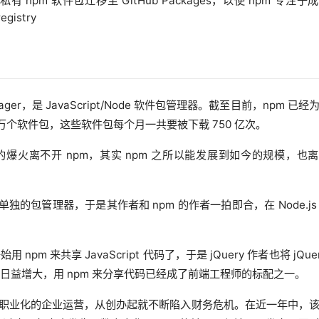
有 npm 软件包迁移至 GitHub Packages，以使 npm 专注于
egistry
Manager，是 JavaScript/Node 软件包管理器。截至目前，npm 已经
0 万个软件包，这些软件包每个月一共要被下载 750 亿次。
s 的爆火离不开 npm，其实 npm 之所以能发展到如今的规模，也
个单独的包管理器，于是其作者和 npm 的作者一拍即合，在 Node.js
 npm 来共享 JavaScript 代码了，于是 jQuery 作者也将 jQue
影响力日益增大，用 npm 来分享代码已经成了前端工程师的标配之一。
职业化的企业运营，从创办起就不断陷入财务危机。在近一年中，