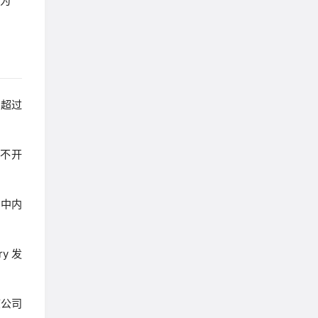
成为
为超过
离不开
 中内
ry 发
该公司