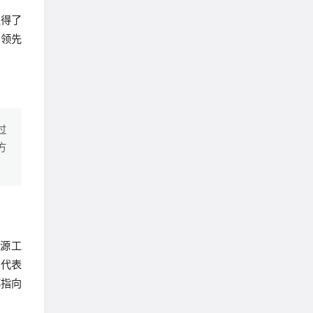
取得了
球领先
过
方
开源工
经代表
都指向